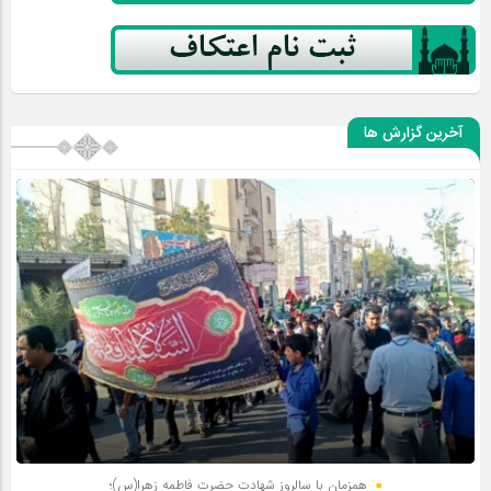
آخرین گزارش ها
همزمان با سالروز شهادت حضرت فاطمه زهرا(س)؛