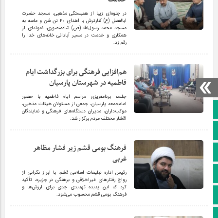
در جلوه‌ای زیبا از همبستگی مذهبی، مسجد حضرت
ابالفضل (ع) کنارترش با اهدای ۴۰ تن شن و ماسه به
مسجد محمد رسول‌الله (ص) شاه‌منصوری، نمونه‌ای از
همکاری و خدمت در مسیر آبادانی خانه‌های خدا را
رقم زد.
هم‌افزایی فرهنگی برای بزرگداشت ایام
فاطمیه در شهرستان پارسیان
جلسه برنامه‌ریزی مراسم ایام فاطمیه با حضور
امام‌جمعه پارسیان، جمعی از مسئولان هیئات مذهبی،
صفحه نخست
موکب‌داران، مدیران دستگاه‌های فرهنگی و نمایندگان
اقشار مختلف مردم برگزار شد.
کانال سروش
فرهنگ بومی قشم زیر فشار مظاهر
کانال ایتا
غربی
آپارات
رئیس اداره تبلیغات اسلامی قشم، با ابراز نگرانی از
رواج رفتارهای غیراخلاقی و برهنگی در جزیره، تأکید
کرد که این پدیده تهدیدی جدی برای ارزش‌ها و
اینستاگرام
فرهنگ بومی قشم محسوب می‌شود.
پخش زنده