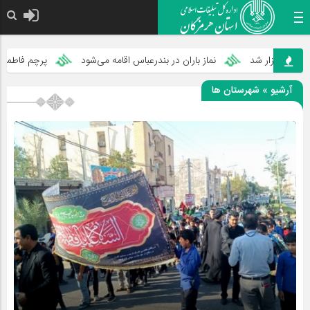
رگزار شد
نماز باران در بندرعباس اقامه می‌شود
پرچم فاطمیه بر بام 
آرشیو » شهرستان ها