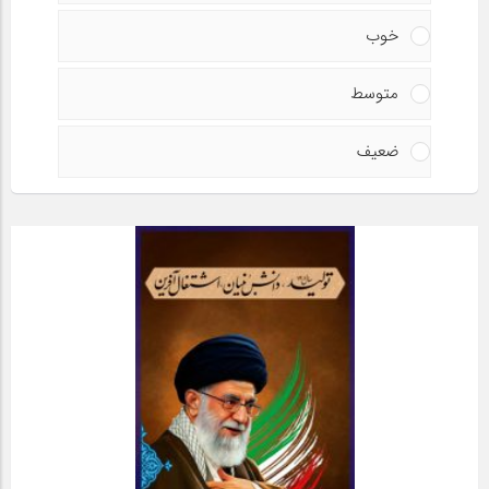
خوب
متوسط
ضعیف