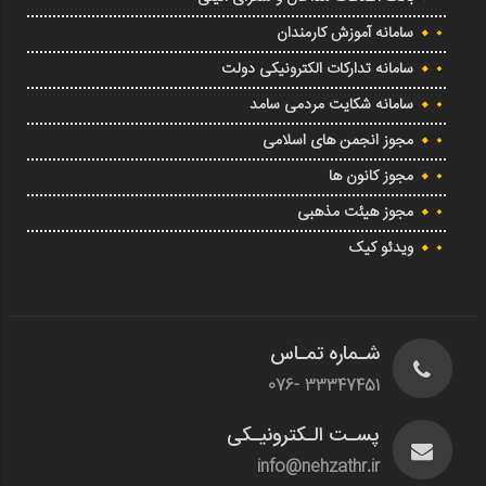
سامانه آموزش کارمندان
سامانه تدارکات الکترونیکی دولت
سامانه شکایت مردمی سامد
مجوز انجمن های اسلامی
مجوز کانون ها
مجوز هیئت مذهبی
ویدئو کیک
شـماره تمـاس
33347451 -076
پسـت الـکترونیـکی
info@nehzathr.ir