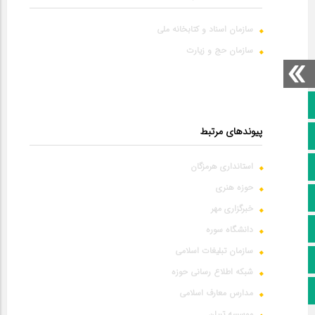
سازمان اسناد و کتابخانه ملی
سازمان حج و زیارت
صفحه نخست
پیوندهای مرتبط
کانال سروش
کانال ایتا
استانداری هرمزگان
حوزه هنری
آپارات
خبرگزاری مهر
اینستاگرام
دانشگاه سوره
سازمان تبلیغات اسلامی
پخش زنده
شبکه اطلاع رسانی حوزه
اپلیکیشن بیرق
مدارس معارف اسلامی
موسسه تبیان