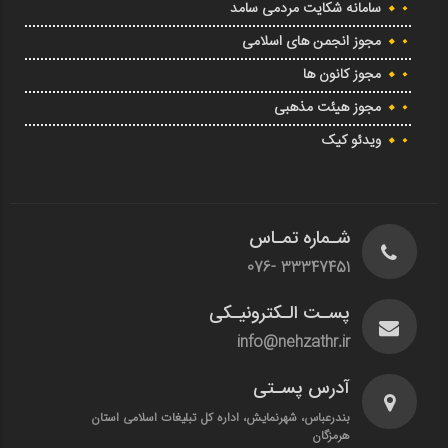
سامانه شکایت مردمی سامد
مجوز انجمن های اسلامی
مجوز کانون ها
مجوز هیئت مذهبی
ویدئو کیک
شـماره تمـاس
33347451 -076
پسـت الـکترونیـکی
info@nehzathr.ir
آدرس پسـتی
بندرعباس، شهرنمایش، اداره کل تبلیغات اسلامی استان
هرمزگان