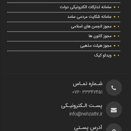
سامانه تدارکات الکترونیکی دولت
سامانه شکایت مردمی سامد
مجوز انجمن های اسلامی
مجوز کانون ها
مجوز هیئت مذهبی
ویدئو کیک
شـماره تمـاس
33347451 -076
پسـت الـکترونیـکی
info@nehzathr.ir
آدرس پسـتی