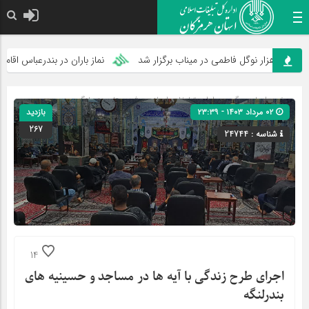
 هزار نوگل فاطمی در میناب برگزار شد
نماز باران در بندرعباس اقامه می‌ش
صفحه اصلی
» گروه »
اداره تبلیغات اسلامی شهرستان بندرلنگه
۰۲ مرداد ۱۴۰۳ - ۲۳:۳۹
بازدید
267
شناسه : 24744
14
اجرای طرح زندگی با آیه ها در مساجد و حسینیه های
بندرلنگه