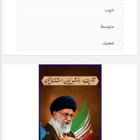
خوب
متوسط
ضعیف