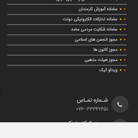
سامانه آموزش کارمندان
سامانه تدارکات الکترونیکی دولت
سامانه شکایت مردمی سامد
مجوز انجمن های اسلامی
مجوز کانون ها
مجوز هیئت مذهبی
ویدئو کیک
شـماره تمـاس
33347451 -076
پسـت الـکترونیـکی
info@nehzathr.ir