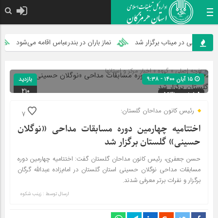
امام ع
اطمی در میناب برگزار شد
نماز باران در بندرعباس اقامه می‌شود
پر
صفحه اصلی
» گروه »
اخبار مرکز و استانها
۱۵ آبان ۱۴۰۰ - ۹:۳۸
بازدید
210
شناسه : 5631
رئیس کانون مداحان گلستان:
7
اختتامیه چهارمین دوره مسابقات مداحی «نوگلان
حسینی» گلستان برگزار شد
حسن جعفری، رئیس کانون مداحان گلستان گفت: اختتامیه چهارمین دوره
مسابقات مداحی نوگلان حسینی استان گلستان در امام‌زاده عبدالله گرگان
برگزار و نفرات برتر معرفی شدند.
ارسال توسط :
زینب شکوه