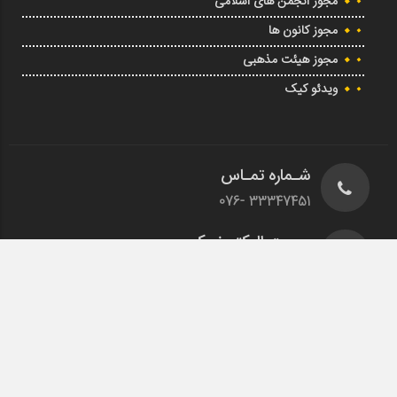
مجوز انجمن های اسلامی
مجوز کانون ها
مجوز هیئت مذهبی
ویدئو کیک
شـماره تمـاس
33347451 -076
پسـت الـکترونیـکی
info@nehzathr.ir
آدرس پسـتی
بندرعباس، شهرنمایش، اداره کل تبلیغات اسلامی استان
هرمزگان