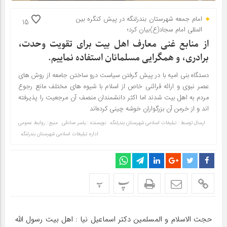
امام جمعه شهرستان بندرلنگه در پیش کنگره بین
15
المللی امام سجاد(ع)بیان کرد؛
از منابع غنی معارف اهل بیت برای تقویت وحدت،
برادری، و همگرایی مسلمانان استفاده نماییم.
دستگاه بنی امیه با در پیش گرفتن سیاست درو ساختن جامعه از روش های
عصر نبوی و ارائه قرائنی خاص از اسلام با شیوه های مختلف مانع رجوع
مردم به اهل بیت شدند اما اکثر دانشمندان منصف آن مرجعیت را پذیرفته
اند و از خرمن آن بزرگواران خوشه چینی کرده‌اند
ارسال توسط :
تبلیغات اسلامی شهرستان بندرلنگه
نویسنده : یاسر صادقی
منبع : روابط عمومی
اداره تبلیغات اسلامی شهرستان بندرلنگه
پ
پ
حجت الاسلام و المسلمین دکتر اسماعیل نیا : اهل بیت رسول الله