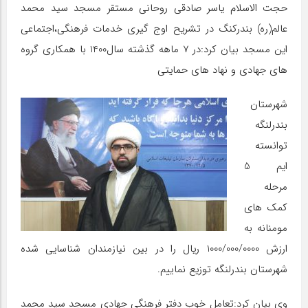
حجت الاسلام یاسر صادقی روحانی مستقر مسجد سید محمد
عالم(ره) بندرکنگ در تشریح اوج گیری خدمات فرهنگی،اجتماعی
این مسجد بیان کرد:در 7 ماهه گذشته سال1400 با همکاری گروه
های جهادی و نهاد های حمایتی
شهرستان
بندرلنگه
توانسته
ایم 5
مرحله
کمک های
مومنانه به
ارزش 1000/000/0000 ریال را در بین نیازمندان شناسایی شده
شهرستان بندرلنگه توزیع نماییم.
وی بیان کرد:تعامل خوب دفتر فرهنگی جهادی مسجد سید محمد