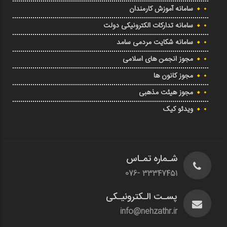
سامانه آموزش کارمندان
سامانه تدارکات الکترونیکی دولت
سامانه شکایت مردمی سامد
مجوز انجمن های اسلامی
مجوز کانون ها
مجوز هیئت مذهبی
ویدئو کیک
شـماره تمـاس
33347451 -076
پسـت الـکترونیـکی
info@nehzathr.ir