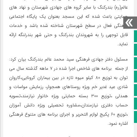
عالم(ره) بندرکنگ با سایر گروه های جهادی شهرستان و نهاد های
حمایتی باعث شده که این مسجد بعنوان یک پایگاه اجتماعی
فرهنگی فعال در سطح شهرستان شناخته شده باشد و خدمات
قابل توجهی را به شهروندان بندرکنگ و حتی شهر بندرلنگه ارائه
صفحه نخست
نماید.
کانال سروش
مسئول دفتر جهادی فرهنگی سید محمد عالم بندرکنگ بیان کرد:
کانال ایتا
از جمله برنامه های شاخص اجرا شده در 7 ماهه گذشته سال می
آپارات
توان به توزیع 80 کیلو میوه تازه در بین بیماران کرونایی،کاروان
شادی عید غدیر خم ویژه روستاهای همجوار، رزمایش مواسات و
اینستاگرام
همدلی ،توزیع 300 بسته حمایتی ویژه خانوار نیازمند،تسویه
پخش زنده
حساب دفتری نیازمندان،مشاوره تحصیلی ویژه دانش آموزان
،توزیع 60 پکیج لوازم التحریر و اجرای برنامه های متنوع فرهنگی
اپلیکیشن بیرق
اشاره نمود.