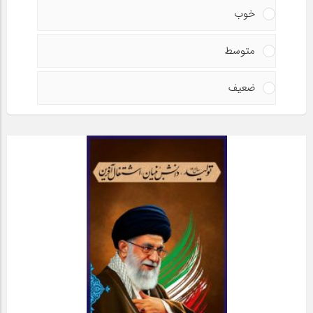
خوب
متوسط
ضعیف