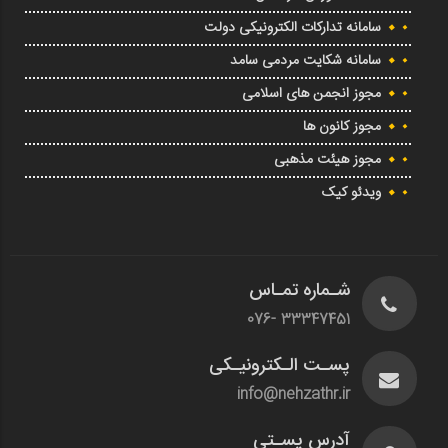
سامانه تدارکات الکترونیکی دولت
سامانه شکایت مردمی سامد
مجوز انجمن های اسلامی
مجوز کانون ها
مجوز هیئت مذهبی
ویدئو کیک
شـماره تمـاس
33347451 -076
پسـت الـکترونیـکی
info@nehzathr.ir
آدرس پسـتی