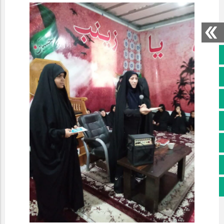
صفحه نخست
کانال سروش
کانال ایتا
آپارات
اینستاگرام
پخش زنده
اپلیکیشن بیرق