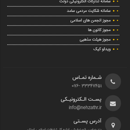
سامانه تدارکات الکترونیکی دولت
سامانه شکایت مردمی سامد
مجوز انجمن های اسلامی
مجوز کانون ها
مجوز هیئت مذهبی
ویدئو کیک
شـماره تمـاس
33347451 -076
پسـت الـکترونیـکی
info@nehzathr.ir
آدرس پسـتی
بندرعباس، شهرنمایش، اداره کل تبلیغات اسلامی استان