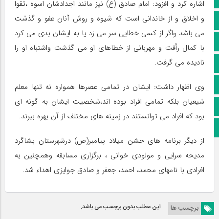
اشاره کرد و افزود: امام صادق (ع) نیز مانند اجدادشان اسوه ،تقوا
و اخلاق و از خاندانی است که شیوه و روش آنان عفو و گذشت
کانال سروش
می باشد واگر از کسی خطایی سر می زد یا به ایشان بدی می کرد
کانال ایتا
با کمال رأفت و مهربانی از خطاهای او می گذشت واشتباه او را
نادیده می گرفت.
آپارات
اینستاگرام
وی اظهار داشت: ایشان در تمامی عصرها همواره نه تنها معلم
شیعیان بلکه تمامی افراد بوده اند،شخصیت ایشان به گونه ای
پخش زنده
بود که افراد می توانستند در زمینه های مختلف از آن بهره ببرند.
اپلیکیشن بیرق
از دیگر برنامه های جشن میلاد پیامبر(ص) درشهرستان بشاگرد
مدیحه سرایی و مولودی خوانی ، برگزاری مسابقه وهمچنین به
افرادی با نامهای محمد، احمد، جعفر و صادق جوایزی اهداء شد.
این مطلب بدون برچسب می باشد.
برچسب ها