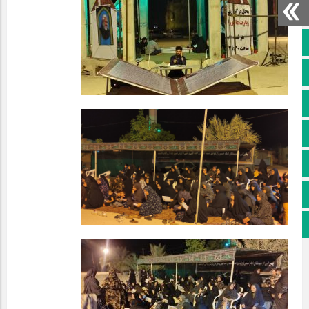
صفحه نخست
کانال سروش
کانال ایتا
آپارات
اینستاگرام
پخش زنده
اپلیکیشن بیرق