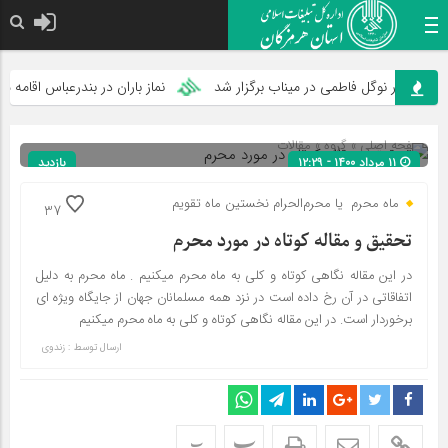
زار نوگل فاطمی در میناب برگزار شد
نماز باران در بندرعباس اقامه می‌شود
صفحه اصلی
» گروه »
مقالات
۱۱ مرداد ۱۴۰۰ - ۱۲:۲۹
بازدید
798
شناسه : 829
ماه محرم یا محرم‌الحرام نخستین ماه تقویم
37
تحقیق و مقاله کوتاه در مورد محرم
در این مقاله نگاهی کوتاه و کلی به ماه محرم میکنیم . ماه محرم به دلیل
اتفاقاتی در آن رخ داده است در نزد همه مسلمانان جهان از جایگاه ویژه ای
برخوردار است. در این مقاله نگاهی کوتاه و کلی به ماه محرم میکنیم
ارسال توسط :
زندوی
پ
پ