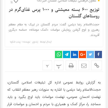
معاون فرهنگی تبلیغات اسلامی گلستان خبر داد؛
11
توزیع ۶۰۰ بسته معیشتی و ۱۰۰۰ پرس غذای‌گرم در
روستاهای گلستان
حجت‌الاسلام رضا دیلمی گفت: مردم گلستان در لبیک‌ به مقام معظم
رهبری و اوج گرفتن رزمایش مواسات «کمک مومنانه» حماسه دیگری
آفریدند.
ارسال توسط :
زندوی
نویسنده : زینب شکوه
پ
پ
به گزارش روابط عمومی اداره کل تبلیغات اسلامی گلستان،
حجت‌الاسلام رضا دیلمی با اشاره به منویات رهبر معظم انقلاب که
نهضتِ احسانِ عمومی، نهضت مواسات باید اوج بگیرد و باید
مساجد را، مرکز کمک و همیاری با مردم و احسان و مواسات قرار