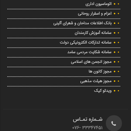
اتوماسیون اداری
اعزام و اسقرار روحانی
بانک اطلاعات مداحان و شعرای آئینی
سامانه آموزش کارمندان
سامانه تدارکات الکترونیکی دولت
سامانه شکایت مردمی سامد
مجوز انجمن های اسلامی
مجوز کانون ها
مجوز هیئت مذهبی
ویدئو کیک
شـماره تمـاس
33347451 -076