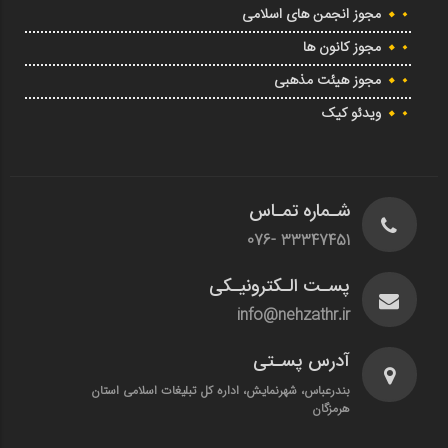
مجوز انجمن های اسلامی
مجوز کانون ها
مجوز هیئت مذهبی
ویدئو کیک
شـماره تمـاس
33347451 -076
پسـت الـکترونیـکی
info@nehzathr.ir
آدرس پسـتی
بندرعباس، شهرنمایش، اداره کل تبلیغات اسلامی استان
هرمزگان