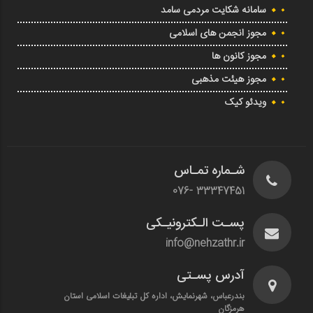
سامانه شکایت مردمی سامد
مجوز انجمن های اسلامی
مجوز کانون ها
مجوز هیئت مذهبی
ویدئو کیک
شـماره تمـاس
33347451 -076
پسـت الـکترونیـکی
info@nehzathr.ir
آدرس پسـتی
بندرعباس، شهرنمایش، اداره کل تبلیغات اسلامی استان
هرمزگان