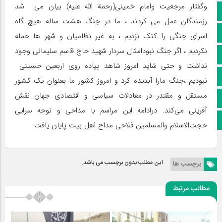
وگفتار مرجعيت وامام خمینی(رحمة الله علیه) بیان می شد
کانال سروش
رزمندگان عمل می کردند ، ما در جنگ هشت ساله هیچ گاه
کانال ایتا
اسرای جنگی را کتک نزدیم ، به غیر نظامیان و شهر ها حمله
نکردیم ، اگر جنگ نبودامثال سردار شهید حاج قاسم سلیمانی وجود
آپارات
نداشت و حتی شاید امروز شاهد پیاده روی اربعین حسینی
اینستاگرام
نبودیم ،جنگ مارا آبدیده کرد و امروز کشور ما بعنوان یک کشور
مستقل و مقتدر در معادلات سیاسی و اقتصادی جهان نقش
پخش زنده
آفرینی می‌کند. درادامه این مراسم با مداحی و نوحه سرایی
اپلیکیشن بیرق
حجت‌الاسلام والمسلمین فلاحی مداح اهل بیت پایان یافت
این مطلب بدون برچسب می باشد.
برچسب ها
مطالب مرتبط