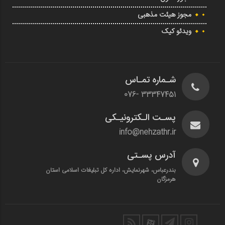
مجوز هیئت مذهبی
ویدئو کیک
شـماره تمـاس
33347451 -076
پسـت الـکترونیـکی
info@nehzathr.ir
آدرس پسـتی
بندرعباس، شهرنمایش، اداره کل تبلیغات اسلامی استان
هرمزگان