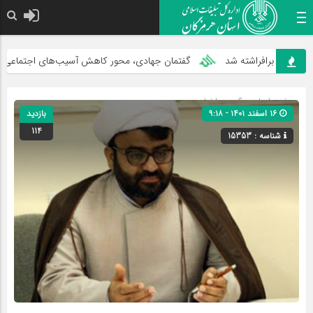
گان برافراشته شد
گفتمان جهادی، محور کاهش آسیب‌های اجتماعی
صفحه اصلی
» گروه »
اخبار
۱۶ اسفند ۱۴۰۱ - ۹:۱۸
بازدید
114
شناسه : 15353