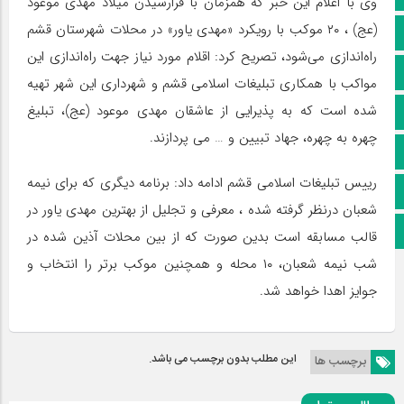
وی با اعلام این خبر که همزمان با فرارسیدن میلاد مهدی موعود
(عج) ، ۲۰ موکب با رویکرد «مهدی یاور» در محلات شهرستان قشم
کانال سروش
راه‌اندازی می‌شود، تصریح کرد: اقلام مورد نیاز جهت راه‌اندازی این
کانال ایتا
مواکب با همکاری تبلیغات اسلامی قشم و شهرداری این شهر تهیه
شده است که به پذیرایی از عاشقان مهدی موعود (عج)، تبلیغ
آپارات
چهره به چهره، جهاد تبیین و … می پردازند.
اینستاگرام
رییس تبلیغات اسلامی قشم ادامه داد: برنامه دیگری که برای نیمه
پخش زنده
شعبان درنظر گرفته شده ، معرفی و تجلیل از بهترین مهدی یاور در
اپلیکیشن بیرق
قالب مسابقه است بدین صورت که از بین محلات آذین شده در
شب نیمه شعبان، ۱۰ محله و همچنین موکب برتر را انتخاب و
جوایز اهدا خواهد شد.
این مطلب بدون برچسب می باشد.
برچسب ها