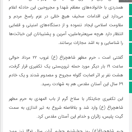
همدردی با خانواده‌های معظم شهدا و مجروحین این حادثه اعلام
صفحه نخست
می‌دارد این اقدامات سخیف هیچ خللی در عزم راسخ مردم و
کانال سروش
مقاومت اسلامی ایجاد ننموده و از دستگاه‌های امنیتی و قضایی
انتظار دارد هرچه سریعترعاملین، آمرین و پشتیبانان این خباثت‌ها
کانال ایتا
را شناسایی و به اشد مجازات برسانند.
آپارات
گفتنی است ، حرم مطهر شاهچراغ (ع) غروب ۲۲ مرداد حوالی
اینستاگرام
ساعت ۱۹ بار دیگر مورد حمله تروریستی یک تکفیری قرار گرفت،
پخش زنده
هشت نفر بر اثر اصابت گلوله مجروح و مصدوم شدند و یک خادم
۶۹ سال این آستان مقدس هم به شهادت رسید.
اپلیکیشن بیرق
این تکفیری جنایتکار با سلاح گرم از باب المهدی به حرم مطهر
شاهچراغ (ع) وارد شد و بلافاصله شروع به تیر اندازی به سمت
گیت پلیس، زائران و خدام این آستان مقدس کرد.
حرم شاهچراغ(ع) روز چهارشنبه چهارم آبان سال ۱۴۰۱ نیز مورد