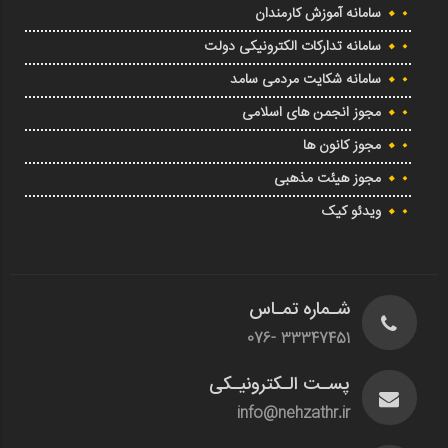
سامانه آموزش کارمندان
سامانه تدارکات الکترونیکی دولت
سامانه شکایت مردمی سامد
مجوز انجمن های اسلامی
مجوز کانون ها
مجوز هیئت مذهبی
ویدئو کیک
شـماره تمـاس
33347451 -076
پسـت الـکترونیـکی
info@nehzathr.ir