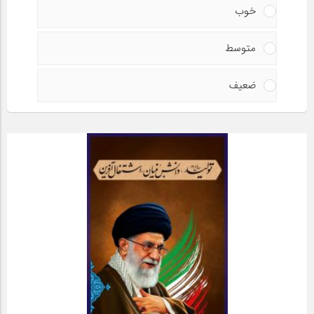
خوب
متوسط
ضعیف