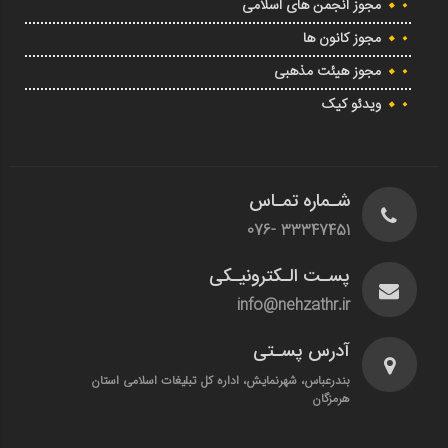
مجوز انجمن های اسلامی
مجوز کانون ها
مجوز هیئت مذهبی
ویدئو کیک
شـماره تمـاس
33347451 -076
پسـت الـکترونیـکی
info@nehzathr.ir
آدرس پسـتی
بندرعباس، شهرنمایش، اداره کل تبلیغات اسلامی استان
هرمزگان