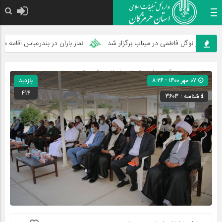
ار نوگل فاطمی در میناب برگزار شد
نماز باران در بندرعباس اقامه می‌شود
صفحه اصلی
» گروه »
اداره تبلیغات اسلامی شهرستان بندرخمیر
»
۰۷ مهر ۱۴۰۰ - ۸:۲۶
بازدید
گزارش ها
414
شناسه : 3603