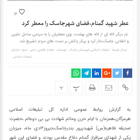
14
عطر شهید گمنام،فضای شهرجاسک را معطر کرد
بار دیگر لاله ای از لاله های بهشت، بوی معطرش را به مردمی ساحل نشین
و انقلابی جاسک،نثار کرد و پیکر پاکش بر دست های مردم تشییع شد.
ارسال توسط :
تبلیغات اسلامی شهرستان جاسک
نویسنده : علمدار طاهری اردلی
منبع : سازمان
تبلیغات اسلامی
پ
پ
به گزارش روابط عمومی اداره کل تبلیغات اسلامی
هرمزگان،همزمان با ایام حزن وماتم شهادت بی بی دوعالم ،حضرت
صدیقه طاهره(س) شهیدپرور بندرجاسک،دیروز14دی ماه، میزبان
یکی از شهدای سرافراز گمنام دفاع مقدس بودند و فضای این شهر