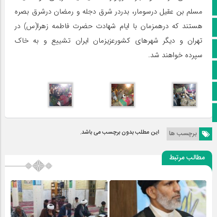
کانال سروش
مسلم بن عقیل درسومار، بدردر شرق دجله و رمضان درشرق بصره
هستند که درهمزمان با ایام شهادت حضرت فاطمه زهرا(س) در
کانال ایتا
تهران و دیگر شهرهای کشورعزیزمان ایران تشییع و به خاک
آپارات
سپرده خواهند شد.
اینستاگرام
پخش زنده
اپلیکیشن بیرق
این مطلب بدون برچسب می باشد.
برچسب ها
مطالب مرتبط