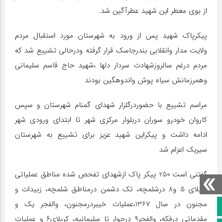
از بوی معطر این شهید عطرآگین شد.
پیکرپاک شهید پس از ورود به شهرستان مورد استقبال مردم
ولایت مدار وانقلابی بندرجاسک قرار گرفته ودرحالی تشییع شد که
مردم درغم سالروزشهادت سردار دلها ،شهید حاج قاسم سلیمانی
وهمرزمانش سیاه پوش واندوهگین بودند
مراسم تشییع با حضوردرگلزار شهدای گمنام شهرستان و سپس
کاروان خودرو سوران دربلوار مرکزی شهر تا ابتدای ورودی شهر
ادامه داشت و پیکراین شهید عزیز برای تشییع به شهرستان
سیریک اعزام شد
گفتنی است 250 پیکر پاک ازشهدای تفحص شده مناطق عملیاتی
کربلای 5 و8 درشلمچه، تک دشمن درمناطق شلمچه، زبیدات و
مجنون در سال 1367،عملیات خیبردرمجنون، والفجر یک و
صفحه نخست
مقدماتی درفکه، والفجر۹ درچوار تا سلیمانیه، کربلای۶ و عملیات