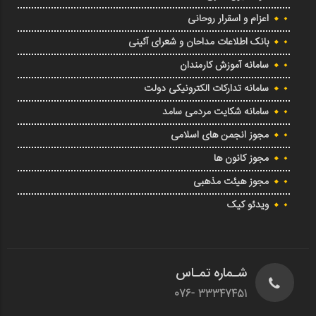
اعزام و اسقرار روحانی
بانک اطلاعات مداحان و شعرای آئینی
سامانه آموزش کارمندان
سامانه تدارکات الکترونیکی دولت
سامانه شکایت مردمی سامد
مجوز انجمن های اسلامی
مجوز کانون ها
مجوز هیئت مذهبی
ویدئو کیک
شـماره تمـاس
33347451 -076