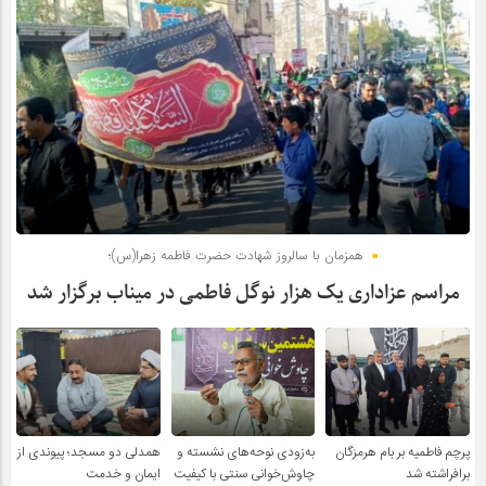
همزمان با سالروز شهادت حضرت فاطمه زهرا(س)؛
مراسم عزاداری یک هزار نوگل فاطمی در میناب برگزار شد
پرچم فاطمیه بر بام هرمزگان
به‌زودی نوحه‌های نشسته و
همدلی دو مسجد؛ پیوندی از
برافراشته شد
چاوش‌خوانی سنتی با کیفیت
ایمان و خدمت