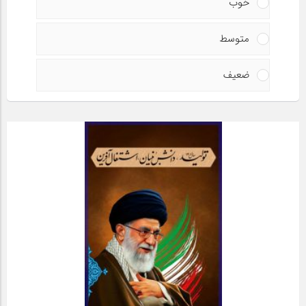
خوب
متوسط
ضعیف