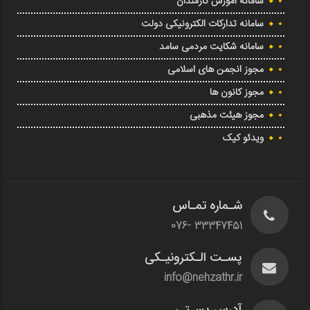
سامانه آموزش کارمندان
سامانه تدارکات الکترونیکی دولت
سامانه شکایت مردمی سامد
مجوز انجمن های اسلامی
مجوز کانون ها
مجوز هیئت مذهبی
ویدئو کیک
شـماره تمـاس
33347451 -076
پسـت الـکترونیـکی
info@nehzathr.ir
آدرس پسـتی