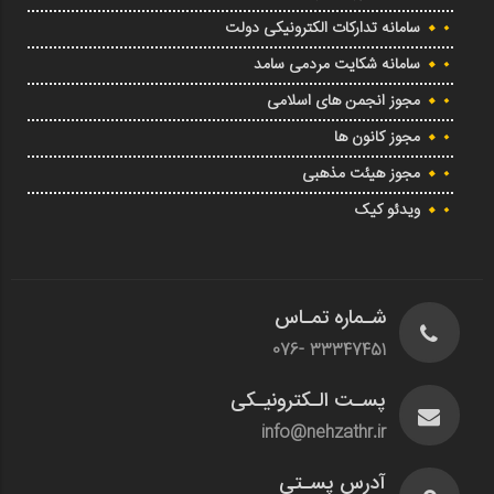
سامانه تدارکات الکترونیکی دولت
سامانه شکایت مردمی سامد
مجوز انجمن های اسلامی
مجوز کانون ها
مجوز هیئت مذهبی
ویدئو کیک
شـماره تمـاس
33347451 -076
پسـت الـکترونیـکی
info@nehzathr.ir
آدرس پسـتی