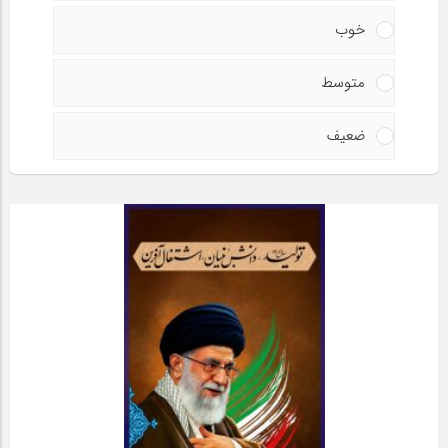
خوب
متوسط
ضعیف