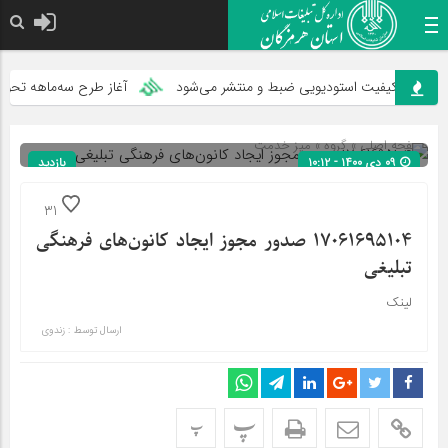
امام علی (ع) می فرما
ی با کیفیت استودیویی ضبط و منتشر می‌شود
آغاز طرح سه‌ماهه تحول مس
صفحه اصلی
» گروه »
میز خدمت
۰۹ دی ۱۴۰۰ - ۱۰:۱۲
بازدید
207
شناسه : 7161
31
17061695104 صدور مجوز ایجاد کانون‌های فرهنگی
تبلیغی
لینک
ارسال توسط :
زندوی
پ
پ