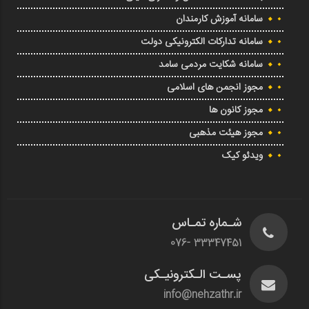
سامانه آموزش کارمندان
سامانه تدارکات الکترونیکی دولت
سامانه شکایت مردمی سامد
مجوز انجمن های اسلامی
مجوز کانون ها
مجوز هیئت مذهبی
ویدئو کیک
شـماره تمـاس
33347451 -076
پسـت الـکترونیـکی
info@nehzathr.ir