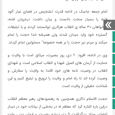
امام جمعه جاسک در ادامه قدرت تشخیص در فضای غبار آلود
فتنه را بسیار سخت دانست و بیان داشت: درجریان فتنه،
بدخواهان 30 ساله ی انقلاب هرکاری توانستند کردند و با تبلیغات
گسترده خود وارد میدان شدند ولی همیشه خدا حجت را تمام
صفحه نخست
میکند و مردم نیز حجت را بر همه خصوصا” مسئولین تمام کردند.
کانال سروش
وی در ادامه، افزود: 9 دی روز بصیرت، میثاق امت با ولایت و
کانال ایتا
حمایت از آرمان های اصیل شهدا و انقلاب اسلامی است و شهدای
آپارات
انقلاب در وصیت نامه های خود اقتدا به ولایت را سفارش و
وصیت کرده اند تا راه امام و ولایت را ترویج و تبلیغ کنیم و این
اینستاگرام
شناخت حقیقی از ولایت است.
پخش زنده
حجت الاسلام ذاکری همچنین به رهنمودهای رهبر معظم انقلاب
اپلیکیشن بیرق
دراین باره اشاره کرد که معظم له در بخشی از بیانات خود در دیدار
اعضای ستاد بزرگداشت ۹ دی درباره بصیرت و ایمان دینی ملت