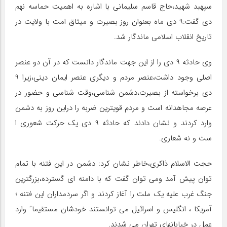
سپهبد شهید،حاج قاسم سلیمانی با اشاره به اهمیت حماسه نهم
دی گفت:9 دی ماه بعنوان روز بصیرت و میثاق امت با ولایت در
تاریخ انقلاب اسلامی ماندگار شد.
وی حادثه 9 دی را از این جهت ماندگار دانست که در آن دو عنصر
اصلی وجود داشت،عنصر مردم و دیگری عنصر ایمان دینی،زیرا 9
دی برخواسته از بصیرت،دشمن شناسی،وقت شناسی و حضور در
عرصه مجاهدانه است و مردم قویترین ضربه را دراین روز به دشمن
وارد کردند و نشان دادند که حادثه 9 دی یک حرکت شعوری ا
ست و نه شعاری.
حجت الاسلام ذاکری،خاطر نشان کرد: دشمن در این فتنه با تمام
توان پیش آمد ومی توان گفت که با دامنه ای گسترده،بزرگترین
جنگ غرب علیه یک ملت را آغاز کردند و اگر سردمداران این فتنه ؛
آمریکا ، انگلیس و اسرائیل می توانستند خودشان مستقیما” وارد
عمل در خیابانهای تهران می شدند.