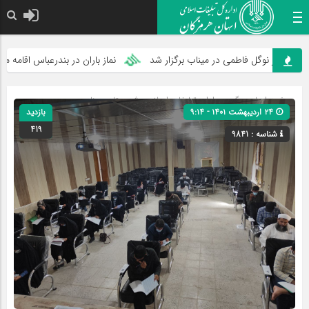
ر نوگل فاطمی در میناب برگزار شد
نماز باران در بندرعباس اقامه می‌شود
صفحه اصلی
» گروه »
اداره تبلیغات اسلامی شهرستان میناب
»
۲۴ اردیبهشت ۱۴۰۱ - ۹:۱۴
بازدید
شهرستان ها
»
گزارش ها
419
شناسه : 9841