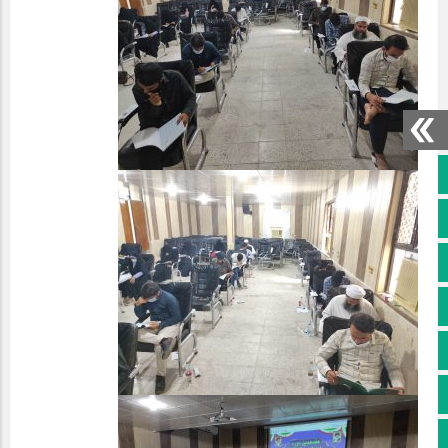
صفحه نخست
کانال سروش
کانال ایتا
آپارات
اینستاگرام
پخش زنده
اپلیکیشن بیرق