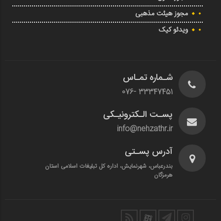
مجوز هیئت مذهبی
ویدئو کیک
شـماره تمـاس
33347451 -076
پسـت الـکترونیـکی
info@nehzathr.ir
آدرس پسـتی
بندرعباس، شهرنمایش، اداره کل تبلیغات اسلامی استان
هرمزگان