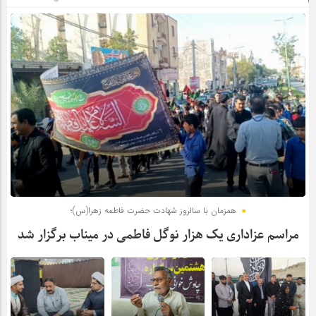
همزمان با سالروز شهادت حضرت فاطمه زهرا(س)؛
مراسم عزاداری یک هزار نوگل فاطمی در میناب برگزار شد