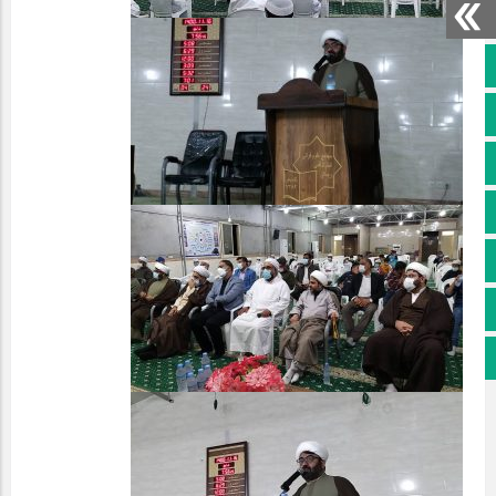
صفحه نخست
کانال سروش
کانال ایتا
آپارات
اینستاگرام
پخش زنده
اپلیکیشن بیرق